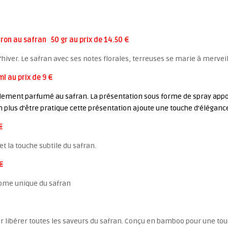
itron au safran 50 gr au prix de 14.50 €
’hiver. Le safran avec ses notes florales, terreuses se marie à merveill
l au prix de 9 €
ubtilement parfumé au safran. La présentation sous forme de spray appo
n plus d’être pratique cette présentation ajoute une touche d’éléganc
€
et la touche subtile du safran.
 €
arome unique du safran
our libérer toutes les saveurs du safran. Conçu en bamboo pour une tou