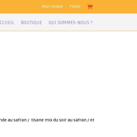
Mon compte
Panier
CCUEIL
BOUTIQUE
QUI SOMMES-NOUS ?
nde au safran / tisane mix du soir au safran / et