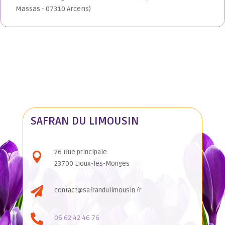
Massas - 07310 Arcens)
SAFRAN DU LIMOUSIN
26 Rue principale

23700 Lioux-les-Monges

contact@safrandulimousin.fr

06 62 42 46 76