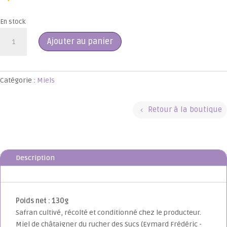
En stock
quantité
Ajouter au panier
de
Miel
de
châtaigner
Catégorie :
Miels
au
safran
Retour à la boutique
130g
Description
Informations complémentaires
Poids net : 130g
Safran cultivé, récolté et conditionné chez le producteur.
Miel de châtaigner du rucher des Sucs (Eymard Frédéric -