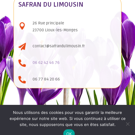
SAFRAN DU LIMOUSIN
26 Rue principale

23700 Lioux-les-Monges

contact@safrandulimousin.fr

06 62 42 46 76

06 77 84 20 66
Nous utilisons des cookies pour vous garantir la meilleure
expérience sur notre site web. Si vous continuez à utiliser ce
site, nous supposerons que vous en êtes satisfait.
Mentions
Conditions
Politique de
Conception 2022 ©
légales
générales
confidentialité
Agence iCombrailles
OK