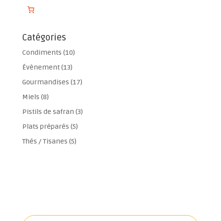
Catégories
10
Condiments
10
produits
13
Évènement
13
produits
17
Gourmandises
17
produits
8
Miels
8
produits
3
Pistils de safran
3
produits
5
Plats préparés
5
produits
5
Thés / Tisanes
5
produits