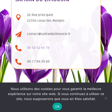
26 Rue principale

23700 Lioux-les-Monges

contact@safrandulimousin.fr

06 62 42 46 76

06 77 84 20 66
Nous utilisons des cookies pour vous garantir la meilleure
expérience sur notre site web. Si vous continuez à utiliser ce
site, nous supposerons que vous en êtes satisfait.
Mentions
Conditions
Politique de
Conception 2022 ©
légales
générales
confidentialité
Agence iCombrailles
OK
de vente
- Pionsat